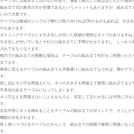
テーブルにも組み立て式のものがあり、通販で購入した際はほとんどの場合
組み立て式の家具の方が安価であるというメリットもありますが、組み立て
いので大変です。
テーブルは構成がシンプルで脚だけ取り付ければOKのものもあれば、引き
のもあります。
ダイニングテーブルにも引き出しが付いた収納が便利なタイプがありますね
引き出しが付いているとそれだけ組み立てに手間がかかりますし、しっかり
入れできなくなります。
独力での組み立てが困難な場合は、テーブルの組み立て代行をご利用いただ
立てます。
簡単に思えるテーブルの組み立ても手順通りに組み立てなければ、脚がグラ
す。
差し込むネジ穴を間違えたり、ネジの大きさを間違えて無理に組み立てると
不具合のあるテーブルになってしまいます。
ネジ穴などを間違えないことももちろん、安定して立たせるには均等に力を
す。
左右均等にネジを締めることもテーブルの組み立てのポイントで、そうした
機能が左右されます。
長く使いつづけるテーブルだからこそ、組み立ての段階で確実に間違いなく
す。